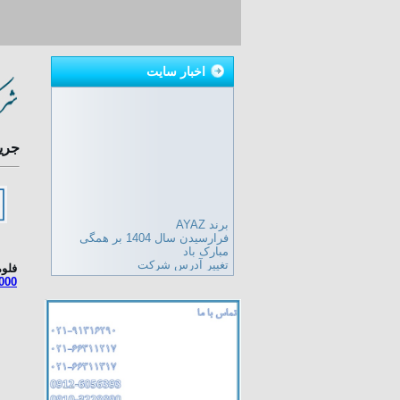
اخبار سايت
جري
برند AYAZ
فرارسیدن سال 1404 بر همگی
مبارک باد
تغییر آدرس شرکت
فلوم
تولید کننده انواع سطح سنج مایعات
000
اندازه گیری سطح مایعات
اندازه گیری سطح مایعات مخازن
سطح سنج مایعات
***مگنتیک لول گیج با فلنج ثابت
*** ساخت کنترل کننده سطح به
همراه چنبر
***ساخت لول سوئیچ برای دیگ های
بخار و روغن داغ
لول سوئیچ