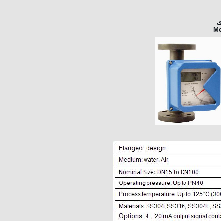
فلزی
Me