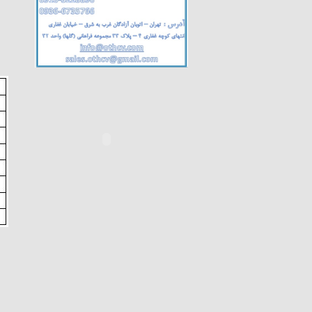
ساخت و تولید لول گیج مغناطیسی
گیج گلاس یا لول گیج (
Teransparent & Reflex )
لول گیج مغناطیسی
*** لول گیج مغناطیسی دوجداره
برای اولین بار در ایران
***لول گیج مغناطیسی یا لول گیج
مگنتی جهت مخازن با سیال سرد
***لول گیج
***لول کنترل (لول ترانسمیتر) جهت
نمایش سطح سیال داخل مخازن
***لول گیج مغناطیسی جهت مخازن
اتمسفریک و تحت فشار
***لول گیج مغناطیسی (آبنمای
مغناطیسی) جهت دیگ بخار
***عامل فروش محصولات AYVAZ
ترکیه
***دریافت عاملیت فروش شرکت
سام
***تولید لول گیج مغناطیسی با
قیمت بسیار مناسب
***عامل فروش محصولات
PROVAL ترکیه
جایگزینی فلوتر تیتانیوم Ti با
SS316 در لول گیج مغناطیسی
جهت دیگ بخار